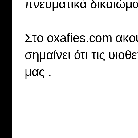
πνευματικά δικαιώμα
Στo oxafies.com ακού
σημαίνει ότι τις υιοθ
μας .