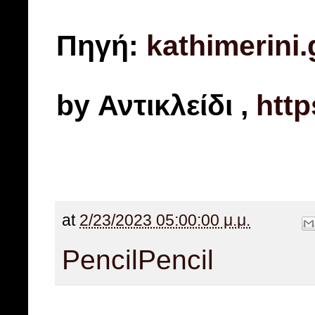
Πηγή:
kathimerini.
by Αντικλείδι ,
http
at
2/23/2023 05:00:00 μ.μ.
Pencil
Pencil