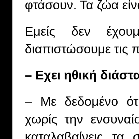
φτάσουν. Τα ζώα είν
Εμείς δεν έχου
διαπιστώσουμε τις π
– Εχει ηθική διάσ
– Με δεδομένο ότ
χωρίς την ενσυναί
καταλαβαίνεις τα 